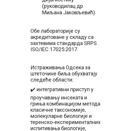
(руководилац др
Миљана Јаковљевић).
Обе лабораторије су
акредитоване у складу са
захтевима стандарда SRPS
ISO/IEC 17025:2017.
Истраживања Одсека за
штеточине биља обухватају
следеће области:
✔️ интегративни приступ у
проучавању инсеката и
гриња комбинацијом метода
класичне таксономије,
молекуларне биологије и
теренско-експерименталних
испитивања биологије,