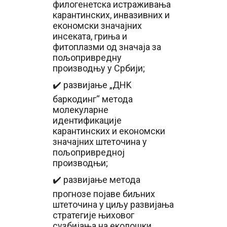
филогенетска истраживања
карантинских, инвазивних и
економски значајних
инсеката, гриња и
фитоплазми од значаја за
пољопривредну
производњу у Србији;
✔️ развијање „ДНK
баркодинг“ метода
молекуларне
идентификације
карантинских и економски
значајних штеточина у
пољопривредној
производњи;
✔️ развијање метода
прогнозе појаве биљних
штеточина у циљу развијања
стратегије њиховог
сузбијања на еколошки