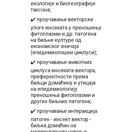
екологије и биогеографије
таксона;
✔️ проучавање векторске
улоге инсеката у преношењу
фитоплазми и др. патогена
на биљне културе од
економског значаја
(епидемиолошки циклуси);
✔️ проучавање животних
циклуса инсеката-вектора,
преферентности према
биљци домаћину и утицаја
на епидемиологију
преношења фитоплазми и
других биљних патогена;
✔️ проучавање интеракција
патоген - инсект вектор -
биљка домаћин на
молекуларном нивоу и