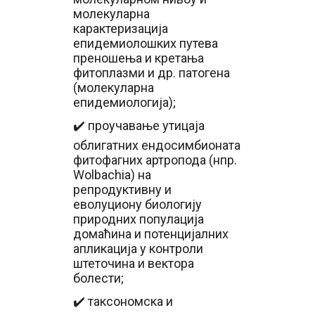
молекуларна
карактеризација
епидемиолошких путева
преношења и кретања
фитоплазми и др. патогена
(молекуларна
епидемиологија);
✔️ проучавање утицаја
облигатних ендосимбионата
фитофагних артропода (нпр.
Wоlbachia) на
репродуктивну и
еволуциону биологију
природних популација
домаћина и потенцијалних
апликација у контроли
штеточина и вектора
болести;
✔️ таксономска и