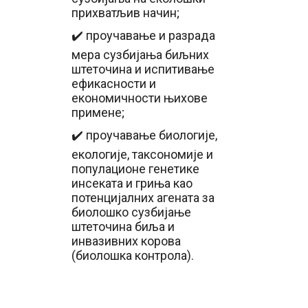
прихватљив начин;
✔️ проучавање и разрада
мера сузбијања биљних
штеточина и испитивање
ефикасности и
економичности њихове
примене;
✔️ проучавање биологије,
екологије, таксономије и
популационе генетике
инсеката и гриња као
потенцијалних агената за
биолошко сузбијање
штеточина биља и
инвазивних корова
(биолошка контрола).