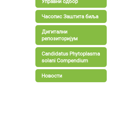
Управни одбор
Часопис Заштита биља
Дигитални
репозиторијум
Candidatus Phytoplasma
solani Compendium
Новости