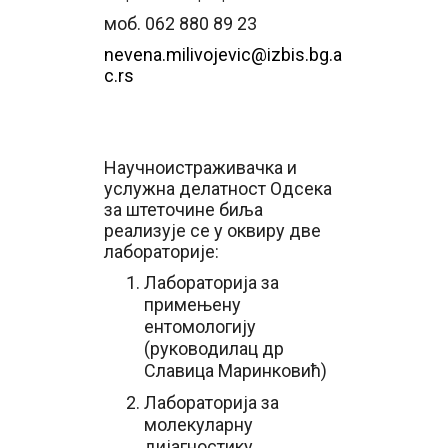
моб. 062 880 89 23
nevena.milivojevic@izbis.bg.a
c.rs
Научноистраживачка и
услужна делатност Одсека
за штеточине биља
реализује се у оквиру две
лабораторије:
Лабораторија за
примењену
ентомологију
(руководилац др
Славица Маринковић)
Лабораторија за
молекуларну
дијагностику