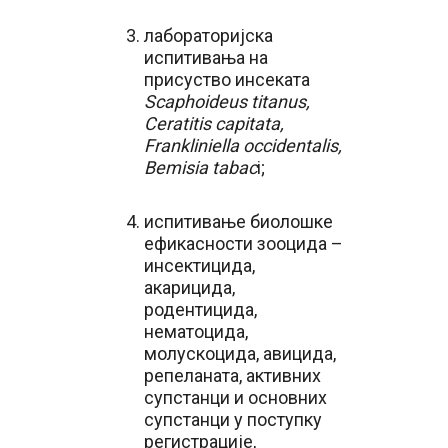
лабораторијска
испитивања на
присуство инсеката
Scaphoideus titanus,
Ceratitis capitatа,
Frankliniella occidentalis,
Bemisia tabac
i;
испитивање биолошке
ефикасности зооцида –
инсектицида,
акарицида,
родентицида,
нематоцида,
молускоцида, авицида,
репеланата, активних
супстанци и основних
супстанци у поступку
регистрације,