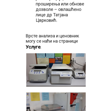
проширења или обнове
дозволе – овлашћено
лице др Татјана
Цврковић.
Врсте анализа и ценовник
могу се наћи на страници
Услуге
.