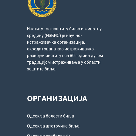
Институт за заштиту биља и животну
средину (ИЗБИС) је научно-
истраживачка организација,
акредитована као истраживачко-
развојни институт са 80 година дугом
традицијом истраживања у области
заштите биља.
ОРГАНИЗАЦИЈА
Одсек за болести биља
Одсек за штеточине биља
Одсек за хербологију