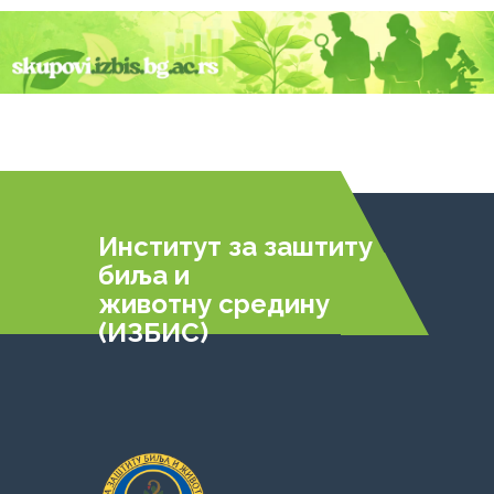
Институт за заштиту
биља и
животну средину
(ИЗБИС)