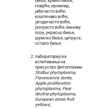
биље, крмно биље,
поврће, кромпир,
јабучасто воће,
коштичаво воће,
јагодичасто воће,
језграсто воће, винову
лозу, украсно биље,
шумско биље, цитрусе,
остало биље;
лабораторијска
испитивања на
присуство фитоплазми
Stolbur phytoplasma,
Flavescence dorée,
Apple proliferation
phytoplasma, Pear
decline phytoplasma,
European stone fruit
yellows
;