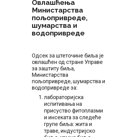
Овлашћења
Министарства
пољопривреде,
шумарства и
водопривреде
Одсек за штеточине биља је
овлашћен од стране Управе
за заштиту биља,
Министарства
пољопривреде, шумарства и
водопривреде за:
лабораторијска
испитивања на
присуство фитоплазми
и инсеката за следеће
групе биља: жита и
траве, индустријско