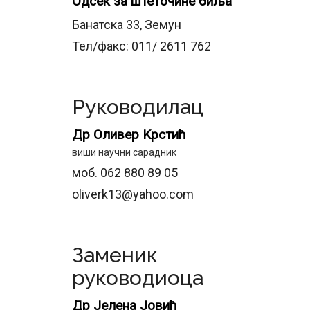
Одсек за штеточине биља
Банатска 33, Земун
Тел/факс: 011/ 2611 762
Руководилац
Др Оливер Kрстић
виши научни сарадник
моб. 062 880 89 05
oliverk13@yahoo.com
Заменик
руководиоца
Др Јелена Јовић