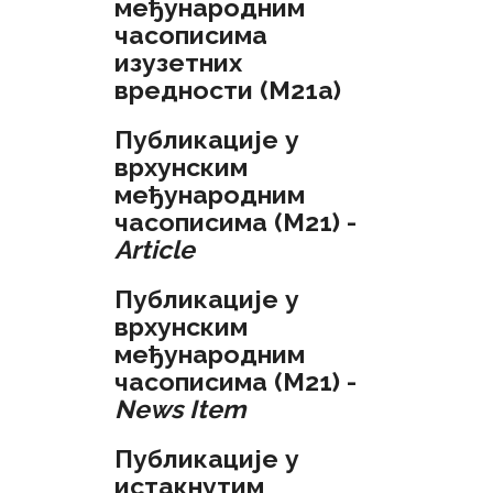
међународним
часописима
изузетних
вредности (M21a)
Публикације у
врхунским
међународним
часописима (M21) -
Article
Публикације у
врхунским
међународним
часописима (M21) -
News Item
Публикације у
истакнутим