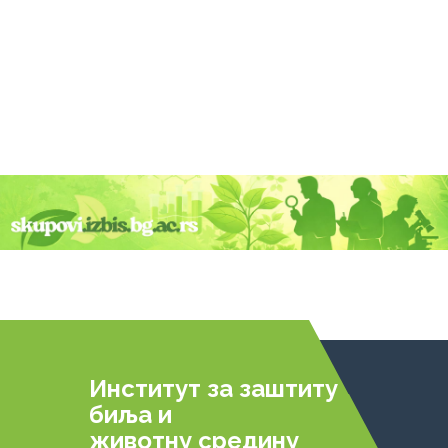
Институт за заштиту
биља и
животну средину