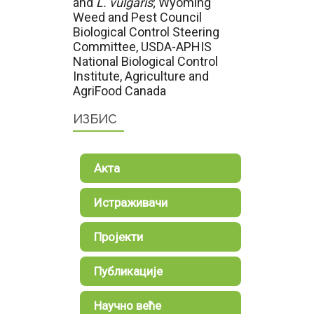
and
L. vulgaris
; Wyoming
Weed and Pest Council
Biological Control Steering
Committee, USDA-APHIS
National Biological Control
Institute, Agriculture and
AgriFood Canada
ИЗБИС
Акта
Истраживачи
Пројекти
Публикације
Научно веће