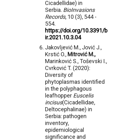
Cicadellidae) in
Serbia.
BioInvasions
Records
, 10 (3), 544 -
554.
https://doi.org/10.3391/b
ir.2021.10.3.04
Jakovljević M., Jović J.,
Krstić O.,
Mitrović M.,
Marinković S., Toševski I.,
Cvrković T. (2020):
Diversity of
phytoplasmas identified
in the polyphagous
leafhopper
Euscelis
incisus
(Cicadellidae,
Deltocephalinae) in
Serbia: pathogen
inventory,
epidemiological
significance and