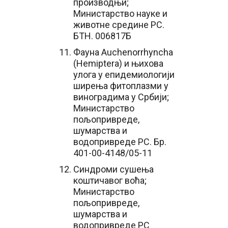
производњи;
Министарство науке и
животне средине РС.
БТН. 006817Б
Фауна Auchenorrhyncha
(Hemiptera) и њихова
улога у епидемиологији
ширења фитоплазми у
виноградима у Србији;
Министарство
пољопривреде,
шумарства и
водопривреде РС. Бр.
401-00-4148/05-11
Синдроми сушења
коштичавог воћа;
Министарство
пољопривреде,
шумарства и
водопривреде РС