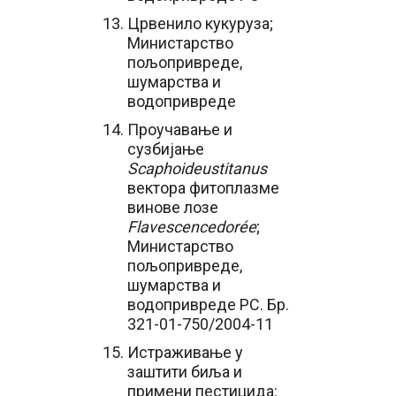
Црвенило кукуруза;
Министарство
пољопривреде,
шумарства и
водопривреде
Проучавање и
сузбијање
Scaphoideus
titanus
вектора фитоплазме
винове лозе
Flavescence
dor
é
e
;
Министарство
пољопривреде,
шумарства и
водопривреде РС. Бр.
321-01-750/2004-11
Истраживање у
заштити биља и
примени пестицида: