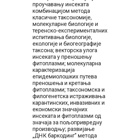
проучавању инсеката
комбинацијом метода
класичне таксономије,
молекуларне биологије и
теренско-експерименталних
испитивања биологије,
екологије и биогеографије
таксона; векторска улога
инсеката у преношењу
фитоплазми; молекуларна
карактеризација
епидемиолошких путева
преношења и кретања
фитоплазми; таксономска и
филогенетска истраживања
карантинских, инвазивних и
економски значајних
инсеката и фитоплазми од
значаја за пољопривредну
производњу; развијање
„ДНК баркодинг” метода