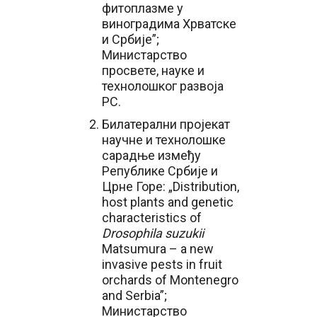
фитоплазме у
виноградима Хрватске
и Србије”;
Министарство
просвете, науке и
технолошког развоја
РС.
Билатерални пројекат
научне и технолошке
сарадње између
Републике Србије и
Црне Горе: „Distribution,
host plants and genetic
characteristics of
Drosophila suzukii
Matsumura – a new
invasive pests in fruit
orchards of Montenegro
and Serbia”;
Министарство