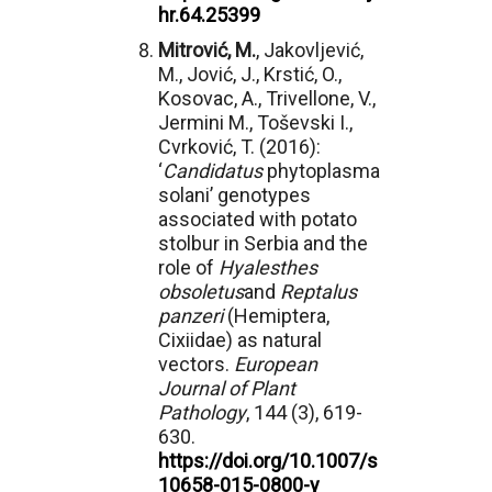
hr.64.25399
Mitrović, M.
, Jakovljević,
M., Jović, J., Krstić, O.,
Kosovac, A., Trivellone, V.,
Jermini M., Toševski I.,
Cvrković, T. (2016):
‘
Candidatus
phytoplasma
solani’ genotypes
associated with potato
stolbur in Serbia and the
role of
Hyalesthes
obsoletus
and
Reptalus
panzeri
(Hemiptera,
Cixiidae) as natural
vectors.
European
Journal of Plant
Pathology
, 144 (3), 619-
630.
https://doi.org/10.1007/s
10658-015-0800-y