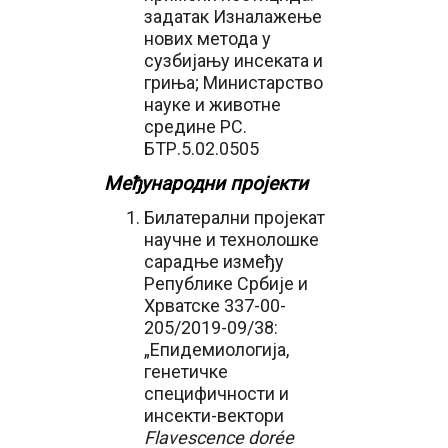
задатак Изналажење
нових метода у
сузбијању инсеката и
гриња; Министарство
науке и животне
средине РС.
БТР.5.02.0505
Међународни пројекти
Билатерални пројекат
научне и технолошке
сарадње између
Републике Србије и
Хрватске 337-00-
205/2019-09/38:
„Епидемиологија,
генетичке
специфичности и
инсекти-вектори
Flavescence dorée