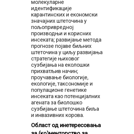
молекуларне
идентификације
карантинских и економски
значајних штеточина у
пољопривредној
производњи и корисних
инсеката; развијање метода
прогнозе појаве биљних
штеточина у циљу развијања
стратегије њиховог
сузбијања на еколошки
прихватљив начин;
проучавање биологије,
екологије, таксономије и
популационе генетике
инсеката као потенцијалних
агената за биолошко
сузбијање штеточина биља
и инвазивних корова.
Област од инетересовања
за (ко)менторство за