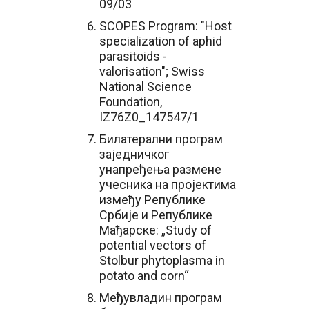
09/03
SCOPES Program: "Host
specialization of aphid
parasitoids -
valorisation"; Swiss
National Science
Foundation,
IZ76Z0_147547/1
Билатерални програм
заједничког
унапређења размене
учесника на пројектима
између Републике
Србије и Републике
Мађарске: „Study of
potential vectors of
Stolbur phytoplasma in
potato and corn“
Међувладин програм