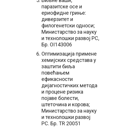
Биљне ваши,
паразитске осе и
ериофидне гриње:
диверзитет и
филогенетски односи;
Министарство за науку
и технолошки развој РС,
Бр. OI143006
Оптимизација примене
хемијских средстава у
заштити биља
повећањем
ефикасности
дијагностичких метода
и процене ризика
појаве болести,
штеточина и корова;
Министарство за науку
и технолошки развој
РС. Бр. TR 20051