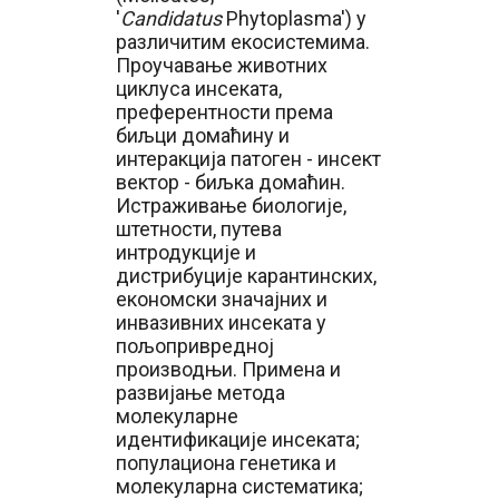
'
Candidatus
Phytoplasma') у
различитим екосистемима.
Проучавање животних
циклуса инсеката,
преферентности према
биљци домаћину и
интеракција патоген - инсект
вектор - биљка домаћин.
Истраживање биологије,
штетности, путева
интродукције и
дистрибуције карантинских,
економски значајних и
инвазивних инсеката у
пољопривредној
производњи. Примена и
развијање метода
молекуларне
идентификације инсеката;
популациона генетика и
молекуларна систематика;