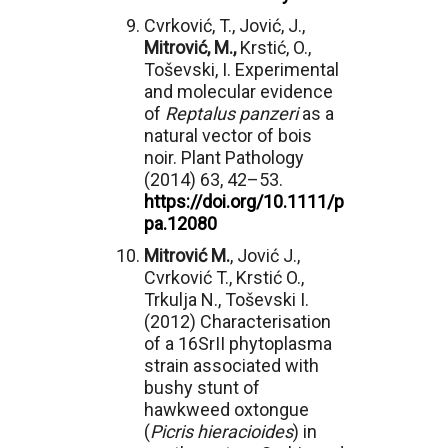
Cvrković, T., Jović, J.,
Mitrović, M.,
Krstić, O.,
Toševski, I. Experimental
and molecular evidence
of
Reptalus panzeri
as a
natural vector of bois
noir. Plant Pathology
(2014) 63, 42–53.
https://doi.org/10.1111/p
pa.12080
Mitrović M.
, Jović J.,
Cvrković T., Krstić O.,
Trkulja N., Toševski I.
(2012) Characterisation
of a 16SrII phytoplasma
strain associated with
bushy stunt of
hawkweed oxtongue
(
Picris hieracioides
) in