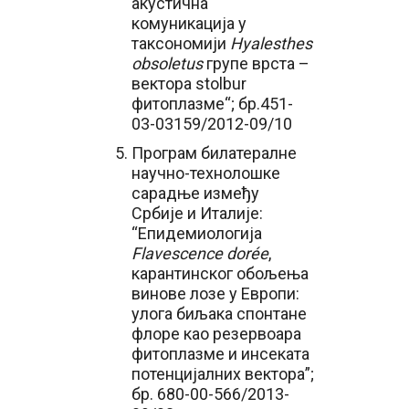
акустична
комуникација у
таксономији
Hyalesthes
obsoletus
групе врста –
вектора stolbur
фитоплазме“; бр.451-
03-03159/2012-09/10
Програм билатералне
научно-технолошке
сарадње између
Србије и Италије:
“Епидемиологија
Flavescence dorée
,
карантинског обољења
винове лозе у Европи:
улога биљака спонтане
флоре као резервоара
фитоплазме и инсеката
потенцијалних вектора”;
бр. 680-00-566/2013-