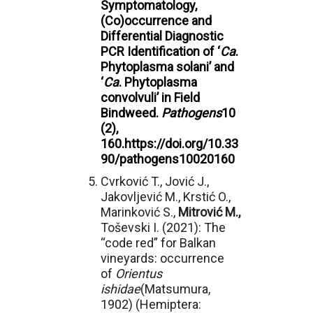
Symptomatology,
(Co)occurrence and
Differential Diagnostic
PCR Identification of ‘
Ca
.
Phytoplasma solani’ and
‘
Ca
. Phytoplasma
convolvuli’ in Field
Bindweed.
Pathogens
10
(2),
160.
https://doi.org/10.33
90/pathogens10020160
Cvrković T., Jović J.,
Jakovljević M., Krstić O.,
Marinković S.,
Mitrović M.,
Toševski I. (2021): The
“code red” for Balkan
vineyards: occurrence
of
Orientus
ishidae
(Matsumura,
1902) (Hemiptera: