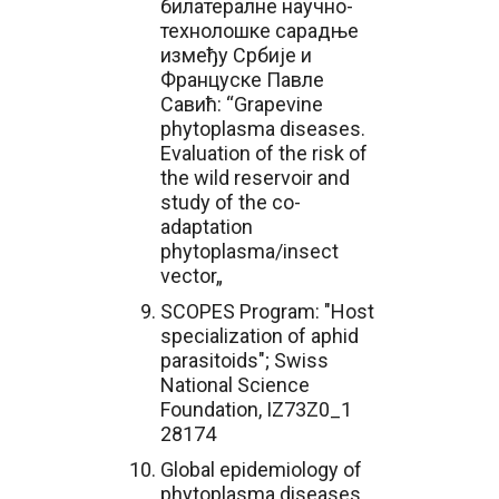
билатералне научно-
технолошке сарадње
између Србије и
Француске Павле
Савић: “Grapevine
phytoplasma diseases.
Evaluation of the risk of
the wild reservoir and
study of the co-
adaptation
phytoplasma/insect
vector„
SCOPES Program: "Host
specialization of aphid
parasitoids"; Swiss
National Science
Foundation, IZ73Z0_1
28174
Global epidemiology of
phytoplasma diseases