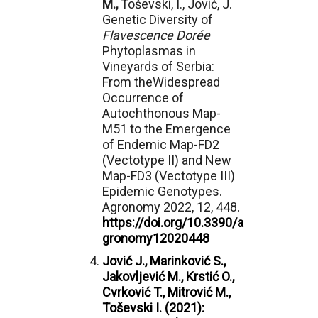
M.,
Toševski, I., Jović, J.
Genetic Diversity of
Flavescence Dorée
Phytoplasmas in
Vineyards of Serbia:
From theWidespread
Occurrence of
Autochthonous Map-
M51 to the Emergence
of Endemic Map-FD2
(Vectotype II) and New
Map-FD3 (Vectotype III)
Epidemic Genotypes.
Agronomy 2022, 12, 448.
https://doi.org/10.3390/a
gronomy12020448
Jović J., Marinković S.,
Jakovljević M., Krstić O.,
Cvrković T.,
Mitrović M.,
Toševski I. (2021):