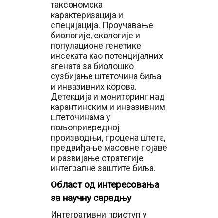
таксономска
карактеризација и
специјација. Проучавање
биологије, екологије и
популационе генетике
инсеката као потенцијалних
агената за биолошко
сузбијање штеточина биља
и инвазивних корова.
Детекција и мониторинг над
карантинским и инвазивним
штеточинама у
пољопривредној
производњи, процена штета,
предвиђање масовне појаве
и развијање стратегије
интегралне заштите биља.
Област од интересовања
за научну сарадњу
Интегративни приступ у