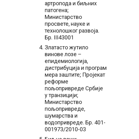
артропода и биљних
патогена;
Министарство
просвете, науке и
технолошког развоја.
Бр. III43001
Златасто жутило
винове лозе –
епидемиологија,
дистрибуција и програм
мера заштите; Пројекат
реформе
пољопривреде Србије
у транзицији;
Министарство
пољопривреде,
шумарства и
водопривреде. Бр. 401-
001973/2010-03