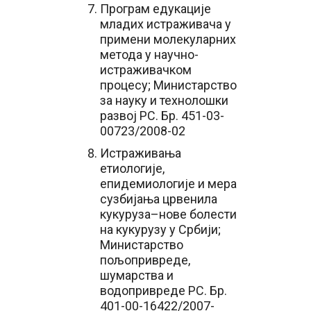
Програм едукације
младих истраживача у
примени молекуларних
метода у научно-
истраживачком
процесу; Министарство
за науку и технолошки
развој РС. Бр. 451-03-
00723/2008-02
Истраживања
етиологије,
епидемиологије и мера
сузбијања црвенила
кукуруза–нове болести
на кукурузу у Србији;
Министарство
пољопривреде,
шумарства и
водопривреде РС. Бр.
401-00-16422/2007-