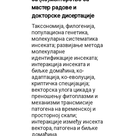
мастер радове и
докторске дисертације
Таксономија, филогенија,
популациона генетика,
молекуларна систематика
инсеката; развијање метода
молекуларне
идентификације инсеката;
интеракција инсеката и
биљке домаћина, ко-
адаптација, ко-еволуција,
криптичка специјација;
векторска улога цикада у
преношењу фитоплазми и
механизми трансмисије
патогена на временској и
просторној скали;
интеракције између инсекта
вектора, патогена и биљке
домаћина.