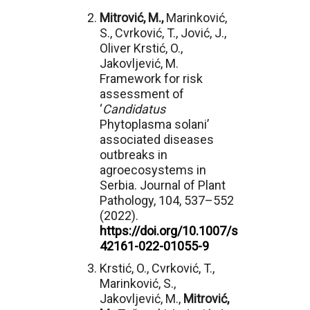
Mitrović, M.,
Marinković,
S., Cvrković, T., Jović, J.,
Oliver Krstić, O.,
Jakovljević, M.
Framework for risk
assessment of
‘
Candidatus
Phytoplasma solani’
associated diseases
outbreaks in
agroecosystems in
Serbia. Journal of Plant
Pathology, 104, 537–552
(2022).
https://doi.org/10.1007/s
42161-022-01055-9
Krstić, O., Cvrković, T.,
Marinković, S.,
Jakovljević, M.,
Mitrović,