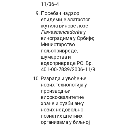
11/36-4
Посебан надзор
епидемије златастог
жутила винове лозе
Flavescence
dorée
у
виноградима у Србији;
Министарство
пољопривреде,
шумарства и
водопривреде РС. Бр.
401-00-7839/2006-11/9
Разрада и увођење
нових технологија у
производњи
висококвалитетне
хране и сузбијању
нових недовољно
познатих штетних
организама у биљној