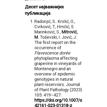
Десет
најважнијих
публикација
Radonjić, S.. Krstić, O.,
Cvrković, T., Hrnčić, S.
Marinković, S.,
Mitrović,
M
. Toševski, I. Jović, J.
The first report on the
occurrence of
Flavescence dorée
phytoplasma affecting
grapevine in vineyards of
Montenegro and an
overview of epidemic
genotypes in natural
plant reservoirs. Journal
of Plant Pathology (2023)
105: 419–427.
https://doi.org/10.1007/s
42161-023-01318-z