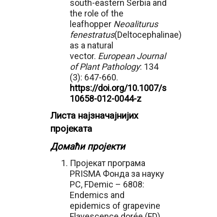
south-eastern Serbia and
the role of the
leafhopper
Neoaliturus
fenestratus
(Deltocephalinae)
as a natural
vector.
European Journal
of Plant Pathology
: 134
(3): 647-660.
https://doi.org/10.1007/s
10658-012-0044-z
Листа најзначајнијих
пројеката
Домаћи пројекти
Пројекат програма
PRISMA Фонда за науку
РС, FDemic – 6808:
Endemics and
epidemics of grapevine
Flavescence dorée (FD)