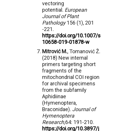
vectoring
potential.
European
Journal of Plant
Pathology
156 (1), 201
-221.
https://doi.org/10.1007/s
10658-019-01878-w
Mitrović M.
, Tomanović Ž.
(2018) New internal
primers targeting short
fragments of the
mitochondrial COI region
for archival specimens
from the subfamily
Aphidiinae
(Hymenoptera,
Braconidae).
Journal of
Hymenoptera
Research,
64: 191-210.
https://doi.org/10.3897/j